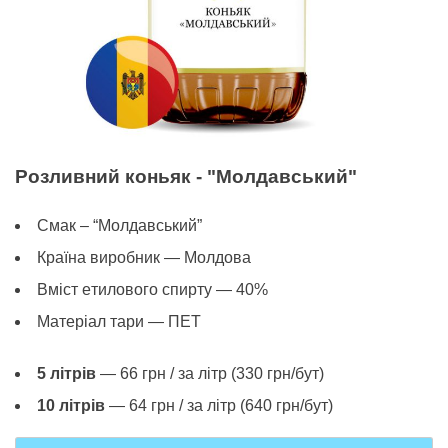
Розливний коньяк - "Молдавський"
Смак – “Молдавський”
Країна виробник — Молдова
Вміст eтилового спирту — 40%
Матеріал тари — ПЕТ
5 літрів
— 66 грн / за літр (330 грн/бут)
10 літрів
— 64 грн / за літр (640 грн/бут)