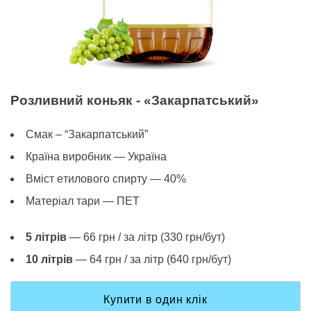
Розливний коньяк - «Закарпатський»
Смак – “Закарпатський”
Країна виробник — Україна
Вміст eтилового спирту — 40%
Матеріал тари — ПЕТ
5 літрів
— 66 грн / за літр (330 грн/бут)
10 літрів
— 64 грн / за літр (640 грн/бут)
Купити в один клік