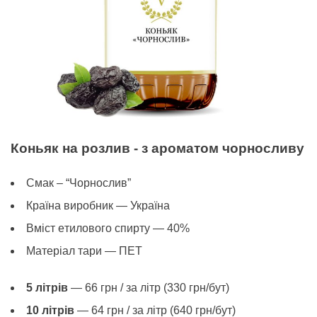
Коньяк на розлив - з ароматом чорносливу
Смак – “Чорнослив”
Країна виробник — Україна
Вміст eтилового спирту — 40%
Матеріал тари — ПЕТ
5 літрів
— 66 грн / за літр (330 грн/бут)
10 літрів
— 64 грн / за літр (640 грн/бут)