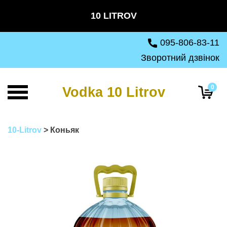
Skip
10 LITROV
to
content
095-806-83-11
Зворотний дзвінок
0
Vodka 10 Litrov
10-Litrov
>
Коньяк