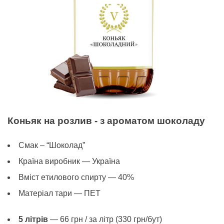
Коньяк на розлив - з ароматом шоколаду
Смак – “Шоколад”
Країна виробник — Україна
Вміст eтилового спирту — 40%
Матеріал тари — ПЕТ
5 літрів
— 66 грн / за літр (330 грн/бут)