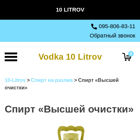
Skip
10 LITROV
to
content
095-806-83-11
Обратный звонок
0
Vodka 10 Litrov
10-Litrov
>
Спирт на разлив
>
Спирт «Высшей
очистки»
Спирт «Высшей очистки»