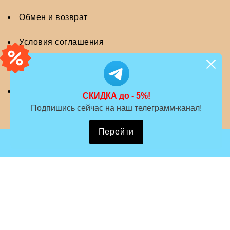
Обмен и возврат
Условия соглашения
Политика безопасности
close
notific
Контакты
СКИДКА до - 5%!
Подпишись сейчас на наш телеграмм-канал!
Перейти
Copyright © 2025 | 10 Litrov