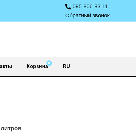
095-806-83-11
Обратный звонок
0
акты
Корзина
RU
 литров