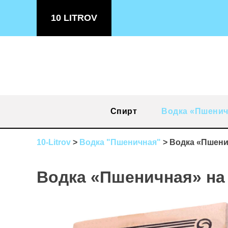
Skip
10 LITROV
to
content
Спирт
Водка «Пшенич
10-Litrov
>
Водка "Пшеничная"
>
Водка «Пшени
Водка «Пшеничная» на