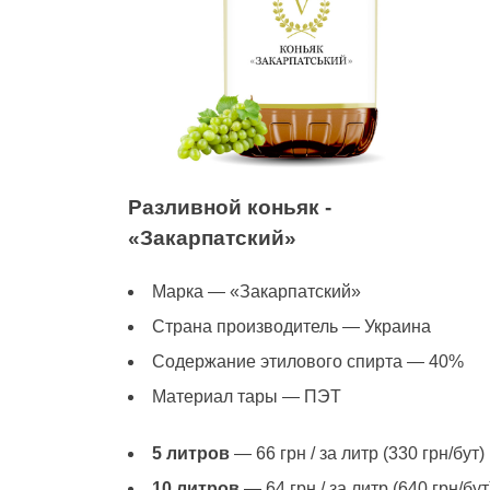
Разливной коньяк -
«Закарпатский»
Марка — «Закарпатский»
Страна производитель — Украина
Содержание этилового спирта — 40%
Материал тары — ПЭТ
5 литров
— 66 грн / за литр (330 грн/бут)
10 литров
— 64 грн / за литр (640 грн/бут