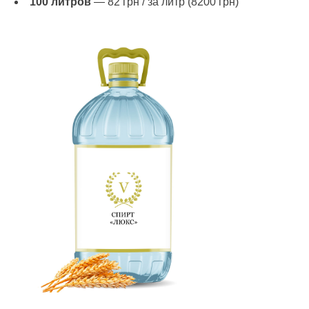
100 литров
— 82 грн / за литр (8200 грн)